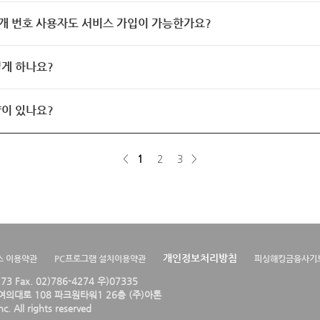
개 번호 사용자도 서비스 가입이 가능한가요?
게 하나요?
이 있나요?
<
1
2
3
>
개인정보처리방침
스 이용약관
PC프로그램 설치이용약관
피싱해킹금융사기
4273 Fax. 02)786-4274 우)07335
의대로 108 파크원타워1 26층 (주)아톤
. All rights reserved