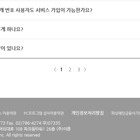
개 번호 사용자도 서비스 가입이 가능한가요?
게 하나요?
이 있나요?
<
1
2
3
>
개인정보처리방침
스 이용약관
PC프로그램 설치이용약관
피싱해킹금융사기
4273 Fax. 02)786-4274 우)07335
의대로 108 파크원타워1 26층 (주)아톤
. All rights reserved