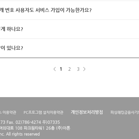
개 번호 사용자도 서비스 가입이 가능한가요?
게 하나요?
이 있나요?
<
1
2
3
>
개인정보처리방침
스 이용약관
PC프로그램 설치이용약관
피싱해킹금융사기
4273 Fax. 02)786-4274 우)07335
의대로 108 파크원타워1 26층 (주)아톤
. All rights reserved