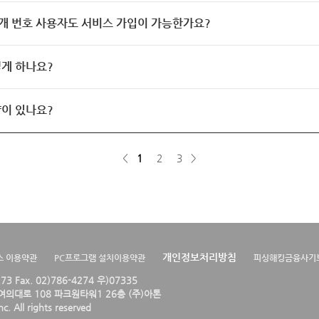
개 번호 사용자도 서비스 가입이 가능한가요?
게 하나요?
이 있나요?
<
1
2
3
>
개인정보처리방침
스 이용약관
PC프로그램 설치이용약관
피싱해킹금융사기
4273 Fax. 02)786-4274 우)07335
의대로 108 파크원타워1 26층 (주)아톤
. All rights reserved