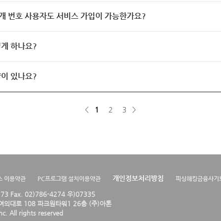
개 번호 사용자도 서비스 가입이 가능한가요?
게 하나요?
이 있나요?
<
1
2
3
>
개인정보처리방침
스 이용약관
PC프로그램 설치이용약관
피싱해킹금융사기
4273 Fax. 02)786-4274 우)07335
의대로 108 파크원타워1 26층 (주)아톤
. All rights reserved