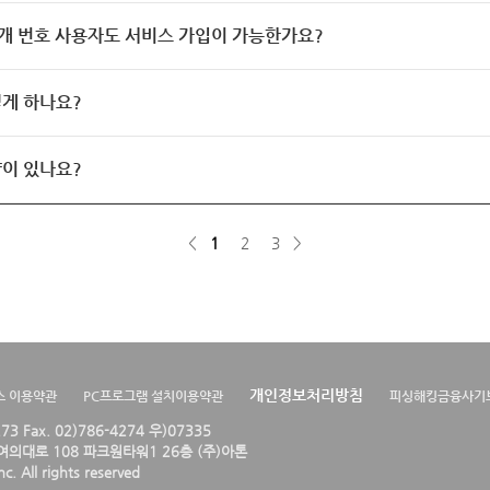
개 번호 사용자도 서비스 가입이 가능한가요?
게 하나요?
이 있나요?
<
1
2
3
>
개인정보처리방침
스 이용약관
PC프로그램 설치이용약관
피싱해킹금융사기
4273 Fax. 02)786-4274 우)07335
의대로 108 파크원타워1 26층 (주)아톤
. All rights reserved