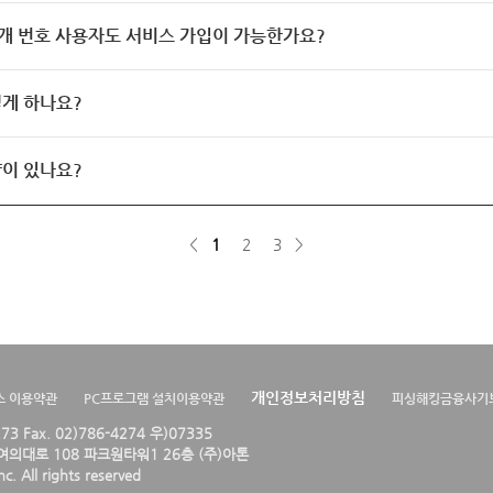
개 번호 사용자도 서비스 가입이 가능한가요?
게 하나요?
이 있나요?
<
1
2
3
>
개인정보처리방침
스 이용약관
PC프로그램 설치이용약관
피싱해킹금융사기
4273 Fax. 02)786-4274 우)07335
의대로 108 파크원타워1 26층 (주)아톤
. All rights reserved