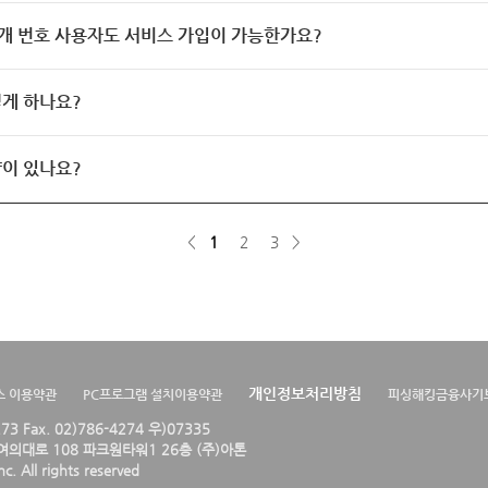
개 번호 사용자도 서비스 가입이 가능한가요?
게 하나요?
이 있나요?
<
1
2
3
>
개인정보처리방침
스 이용약관
PC프로그램 설치이용약관
피싱해킹금융사기
4273 Fax. 02)786-4274 우)07335
의대로 108 파크원타워1 26층 (주)아톤
. All rights reserved