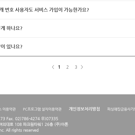
개 번호 사용자도 서비스 가입이 가능한가요?
게 하나요?
이 있나요?
<
1
2
3
>
개인정보처리방침
스 이용약관
PC프로그램 설치이용약관
피싱해킹금융사기
4273 Fax. 02)786-4274 우)07335
의대로 108 파크원타워1 26층 (주)아톤
. All rights reserved