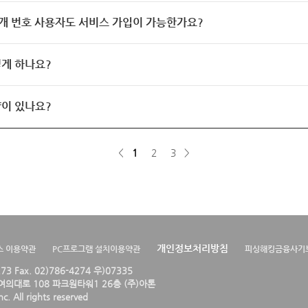
개 번호 사용자도 서비스 가입이 가능한가요?
게 하나요?
이 있나요?
<
1
2
3
>
개인정보처리방침
스 이용약관
PC프로그램 설치이용약관
피싱해킹금융사기
4273 Fax. 02)786-4274 우)07335
의대로 108 파크원타워1 26층 (주)아톤
. All rights reserved