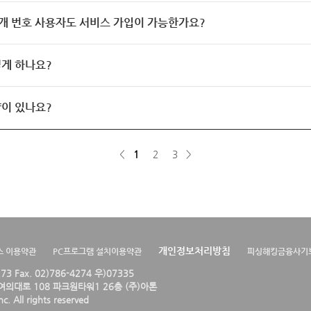
개 번호 사용자도 서비스 가입이 가능한가요?
게 하나요?
이 있나요?
<
1
2
3
>
개인정보처리방침
스 이용약관
PC프로그램 설치이용약관
피싱해킹금융사기
4273 Fax. 02)786-4274 우)07335
의대로 108 파크원타워1 26층 (주)아톤
. All rights reserved