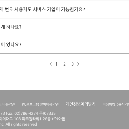
개 번호 사용자도 서비스 가입이 가능한가요?
게 하나요?
이 있나요?
<
1
2
3
>
개인정보처리방침
스 이용약관
PC프로그램 설치이용약관
피싱해킹금융사기
4273 Fax. 02)786-4274 우)07335
의대로 108 파크원타워1 26층 (주)아톤
. All rights reserved