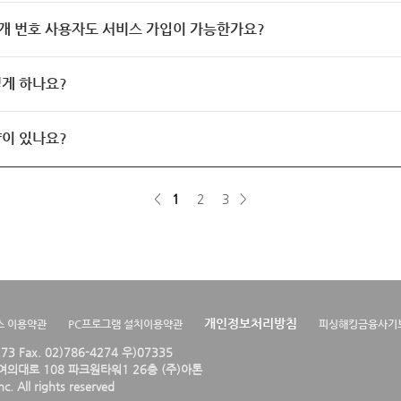
개 번호 사용자도 서비스 가입이 가능한가요?
게 하나요?
이 있나요?
<
1
2
3
>
개인정보처리방침
스 이용약관
PC프로그램 설치이용약관
피싱해킹금융사기
4273 Fax. 02)786-4274 우)07335
의대로 108 파크원타워1 26층 (주)아톤
. All rights reserved