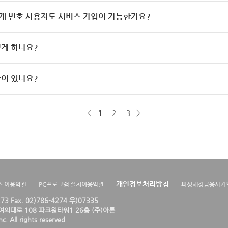
개 번호 사용자도 서비스 가입이 가능한가요?
게 하나요?
이 있나요?
<
1
2
3
>
개인정보처리방침
스 이용약관
PC프로그램 설치이용약관
피싱해킹금융사기
4273 Fax. 02)786-4274 우)07335
의대로 108 파크원타워1 26층 (주)아톤
. All rights reserved