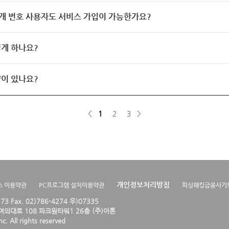
개 번호 사용자도 서비스 가입이 가능한가요?
게 하나요?
이 있나요?
<
1
2
3
>
개인정보처리방침
스 이용약관
PC프로그램 설치이용약관
피싱해킹금융사기
4273 Fax. 02)786-4274 우)07335
의대로 108 파크원타워1 26층 (주)아톤
. All rights reserved