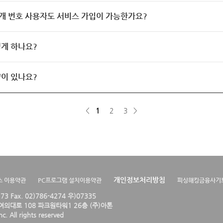
개 번호 사용자도 서비스 가입이 가능한가요?
게 하나요?
이 있나요?
<
1
2
3
>
개인정보처리방침
스 이용약관
PC프로그램 설치이용약관
피싱해킹금융사기
4273 Fax. 02)786-4274 우)07335
의대로 108 파크원타워1 26층 (주)아톤
. All rights reserved