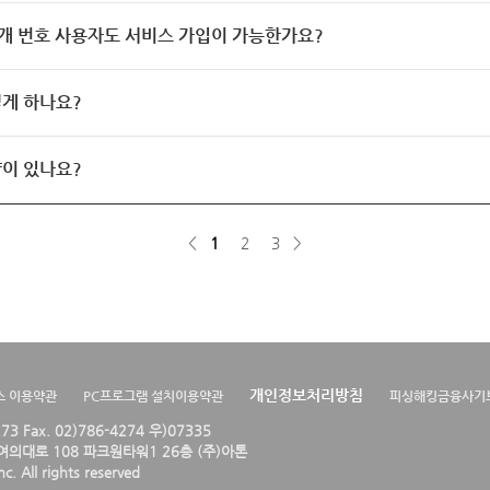
개 번호 사용자도 서비스 가입이 가능한가요?
게 하나요?
이 있나요?
<
1
2
3
>
개인정보처리방침
스 이용약관
PC프로그램 설치이용약관
피싱해킹금융사기
4273 Fax. 02)786-4274 우)07335
의대로 108 파크원타워1 26층 (주)아톤
. All rights reserved