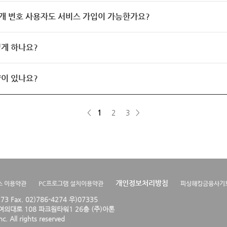
개 번호 사용자도 서비스 가입이 가능한가요?
게 하나요?
이 있나요?
<
1
2
3
>
개인정보처리방침
스 이용약관
PC프로그램 설치이용약관
피싱해킹금융사기
4273 Fax. 02)786-4274 우)07335
의대로 108 파크원타워1 26층 (주)아톤
. All rights reserved