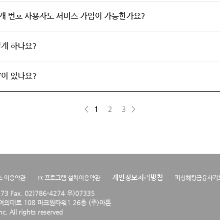
개 번호 사용자도 서비스 가입이 가능한가요?
게 하나요?
이 있나요?
<
1
2
3
>
개인정보처리방침
스 이용약관
PC프로그램 설치이용약관
피싱해킹금융사기
4273 Fax. 02)786-4274 우)07335
의대로 108 파크원타워1 26층 (주)아톤
. All rights reserved