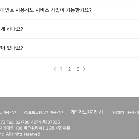
개 번호 사용자도 서비스 가입이 가능한가요?
게 하나요?
이 있나요?
<
1
2
3
>
개인정보처리방침
스 이용약관
PC프로그램 설치이용약관
피싱해킹금융사기
4273 Fax. 02)786-4274 우)07335
의대로 108 파크원타워1 26층 (주)아톤
. All rights reserved