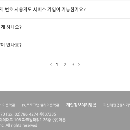
개 번호 사용자도 서비스 가입이 가능한가요?
게 하나요?
이 있나요?
<
1
2
3
>
개인정보처리방침
스 이용약관
PC프로그램 설치이용약관
피싱해킹금융사기
4273 Fax. 02)786-4274 우)07335
의대로 108 파크원타워1 26층 (주)아톤
. All rights reserved