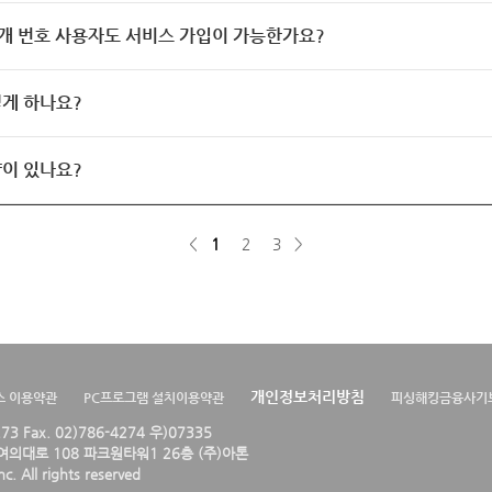
개 번호 사용자도 서비스 가입이 가능한가요?
게 하나요?
이 있나요?
<
1
2
3
>
개인정보처리방침
스 이용약관
PC프로그램 설치이용약관
피싱해킹금융사기
4273 Fax. 02)786-4274 우)07335
의대로 108 파크원타워1 26층 (주)아톤
. All rights reserved