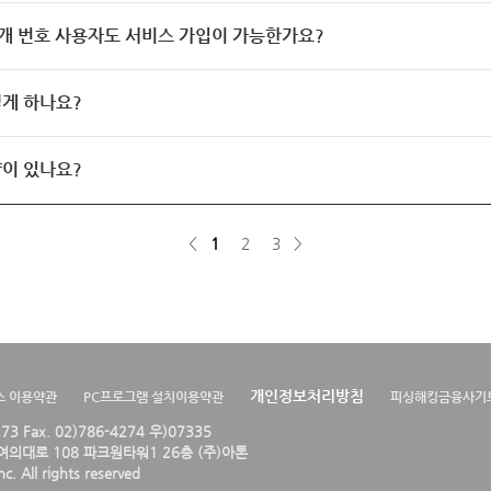
개 번호 사용자도 서비스 가입이 가능한가요?
게 하나요?
이 있나요?
<
1
2
3
>
개인정보처리방침
스 이용약관
PC프로그램 설치이용약관
피싱해킹금융사기
4273 Fax. 02)786-4274 우)07335
의대로 108 파크원타워1 26층 (주)아톤
. All rights reserved