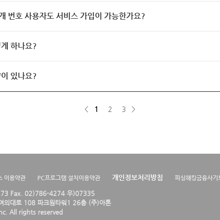
개 번호 사용자도 서비스 가입이 가능한가요?
게 하나요?
이 있나요?
<
1
2
3
>
개인정보처리방침
스 이용약관
PC프로그램 설치이용약관
피싱해킹금융사기
4273 Fax. 02)786-4274 우)07335
의대로 108 파크원타워1 26층 (주)아톤
. All rights reserved