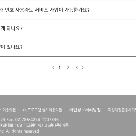
개 번호 사용자도 서비스 가입이 가능한가요?
게 하나요?
이 있나요?
<
1
2
3
>
개인정보처리방침
스 이용약관
PC프로그램 설치이용약관
피싱해킹금융사기
4273 Fax. 02)786-4274 우)07335
의대로 108 파크원타워1 26층 (주)아톤
. All rights reserved