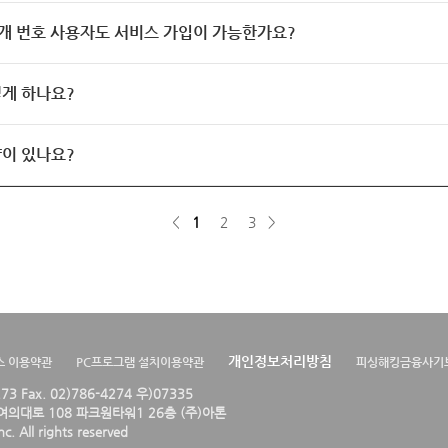
개 번호 사용자도 서비스 가입이 가능한가요?
게 하나요?
이 있나요?
<
1
2
3
>
개인정보처리방침
스 이용약관
PC프로그램 설치이용약관
피싱해킹금융사기
4273 Fax. 02)786-4274 우)07335
의대로 108 파크원타워1 26층 (주)아톤
. All rights reserved