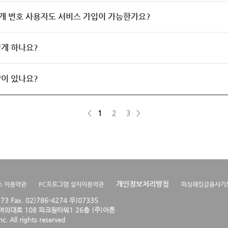
개 번호 사용자도 서비스 가입이 가능한가요?
게 하나요?
이 있나요?
<
1
2
3
>
개인정보처리방침
스 이용약관
PC프로그램 설치이용약관
피싱해킹금융사기
4273 Fax. 02)786-4274 우)07335
의대로 108 파크원타워1 26층 (주)아톤
. All rights reserved