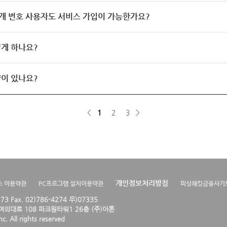
개 번호 사용자도 서비스 가입이 가능한가요?
게 하나요?
이 있나요?
<
1
2
3
>
개인정보처리방침
스 이용약관
PC프로그램 설치이용약관
피싱해킹금융사기
4273 Fax. 02)786-4274 우)07335
의대로 108 파크원타워1 26층 (주)아톤
. All rights reserved