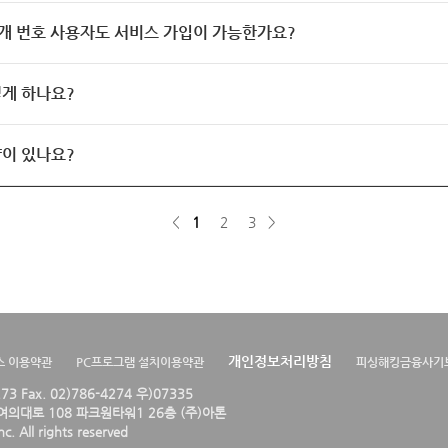
개 번호 사용자도 서비스 가입이 가능한가요?
게 하나요?
이 있나요?
<
1
2
3
>
개인정보처리방침
스 이용약관
PC프로그램 설치이용약관
피싱해킹금융사기
4273 Fax. 02)786-4274 우)07335
의대로 108 파크원타워1 26층 (주)아톤
. All rights reserved