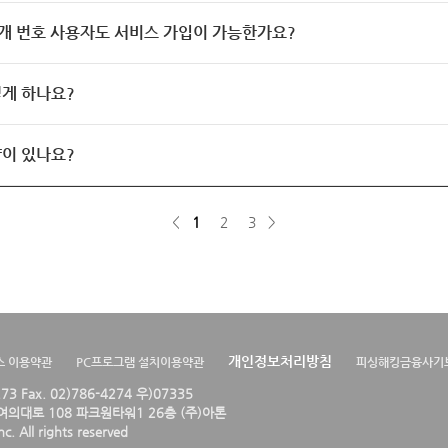
개 번호 사용자도 서비스 가입이 가능한가요?
게 하나요?
이 있나요?
<
1
2
3
>
개인정보처리방침
스 이용약관
PC프로그램 설치이용약관
피싱해킹금융사기
4273 Fax. 02)786-4274 우)07335
의대로 108 파크원타워1 26층 (주)아톤
. All rights reserved