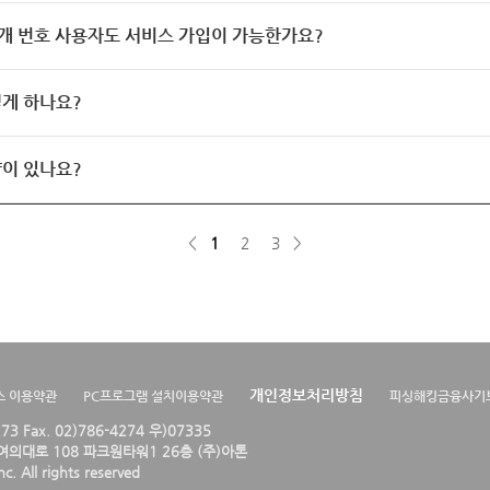
개 번호 사용자도 서비스 가입이 가능한가요?
게 하나요?
이 있나요?
<
1
2
3
>
개인정보처리방침
스 이용약관
PC프로그램 설치이용약관
피싱해킹금융사기
4273 Fax. 02)786-4274 우)07335
의대로 108 파크원타워1 26층 (주)아톤
. All rights reserved