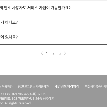
개 번호 사용자도 서비스 가입이 가능한가요?
게 하나요?
이 있나요?
<
1
2
3
>
개인정보처리방침
스 이용약관
PC프로그램 설치이용약관
피싱해킹금융사기
4273 Fax. 02)786-4274 우)07335
의대로 108 파크원타워1 26층 (주)아톤
. All rights reserved