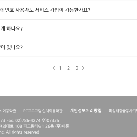
개 번호 사용자도 서비스 가입이 가능한가요?
게 하나요?
이 있나요?
<
1
2
3
>
개인정보처리방침
스 이용약관
PC프로그램 설치이용약관
피싱해킹금융사기
4273 Fax. 02)786-4274 우)07335
의대로 108 파크원타워1 26층 (주)아톤
. All rights reserved