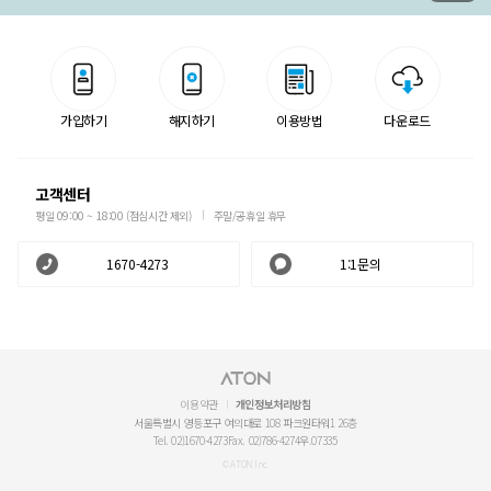
가입하기
해지하기
이용방법
다운로드
고객센터
평일 09:00 ~ 18:00 (점심시간 제외)
주말/공휴일 휴무
1670-4273
1:1문의
이용약관
개인정보처리방침
서울특별시 영등포구 여의대로 108 파크원타워1 26층
Tel. 02)1670-4273
Fax. 02)786-4274
우.07335
© ATON Inc.