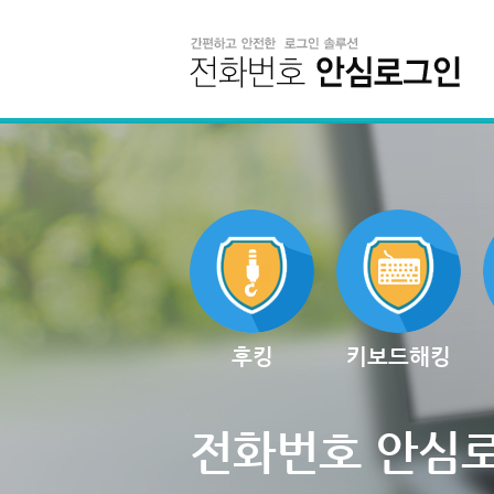
후킹
키보드해킹
전화번호 안심