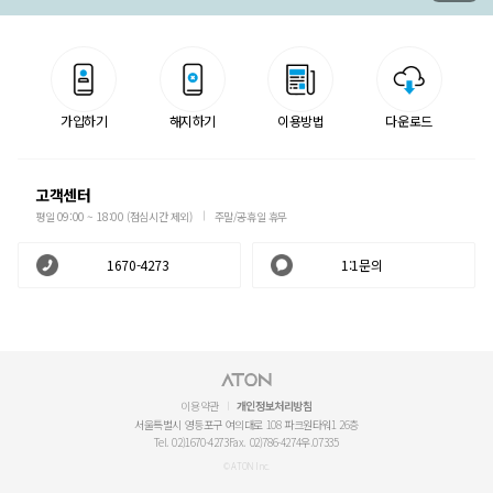
가입하기
해지하기
이용방법
다운로드
고객센터
평일 09:00 ~ 18:00 (점심시간 제외)
주말/공휴일 휴무
1670-4273
1:1문의
이용약관
개인정보처리방침
서울특별시 영등포구 여의대로 108 파크원타워1 26층
Tel. 02)1670-4273
Fax. 02)786-4274
우.07335
© ATON Inc.