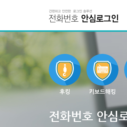
후킹
키보드해킹
전화번호 안심