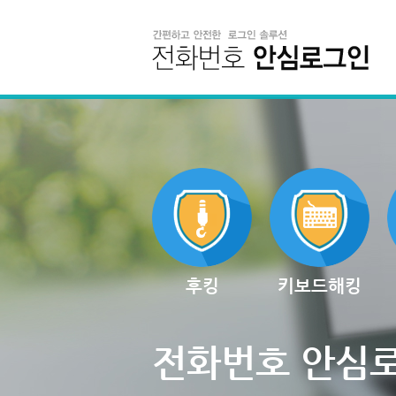
후킹
키보드해킹
전화번호 안심