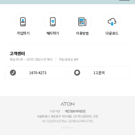
가입하기
해지하기
이용방법
다운로드
고객센터
평일 09:00 ~ 18:00 (점심시간 제외)
주말/공휴일 휴무
1670-4273
1:1문의
이용약관
개인정보처리방침
서울특별시 영등포구 여의대로 108 파크원타워1 26층
Tel. 02)1670-4273
Fax. 02)786-4274
우.07335
© ATON Inc.