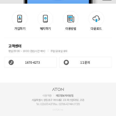
가입하기
해지하기
이용방법
다운로드
고객센터
평일 09:00 ~ 18:00 (점심시간 제외)
주말/공휴일 휴무
1670-4273
1:1문의
이용약관
개인정보처리방침
서울특별시 영등포구 여의대로 108 파크원타워1 26층
Tel. 02)1670-4273
Fax. 02)786-4274
우.07335
© ATON Inc.