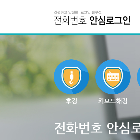
후킹
키보드해킹
전화번호 안심