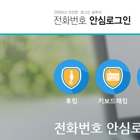
후킹
키보드해킹
전화번호 안심