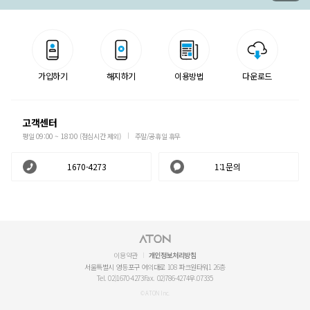
가입하기
해지하기
이용방법
다운로드
고객센터
평일 09:00 ~ 18:00 (점심시간 제외)
주말/공휴일 휴무
1670-4273
1:1문의
이용약관
개인정보처리방침
서울특별시 영등포구 여의대로 108 파크원타워1 26층
Tel. 02)1670-4273
Fax. 02)786-4274
우.07335
© ATON Inc.