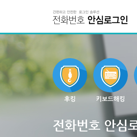
후킹
키보드해킹
전화번호 안심