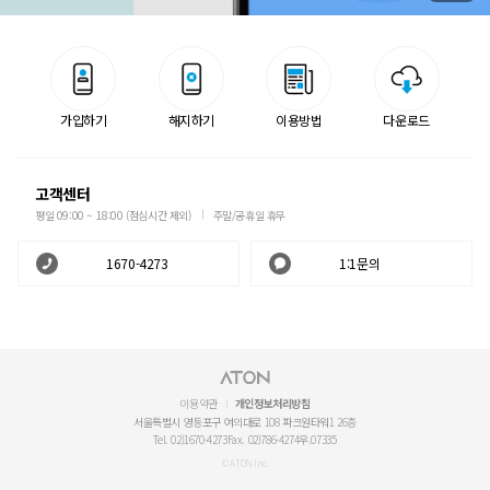
가입하기
해지하기
이용방법
다운로드
고객센터
평일 09:00 ~ 18:00 (점심시간 제외)
주말/공휴일 휴무
1670-4273
1:1문의
이용약관
개인정보처리방침
서울특별시 영등포구 여의대로 108 파크원타워1 26층
Tel. 02)1670-4273
Fax. 02)786-4274
우.07335
© ATON Inc.