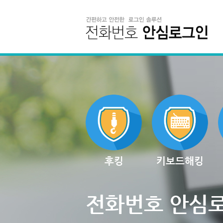
후킹
키보드해킹
전화번호 안심