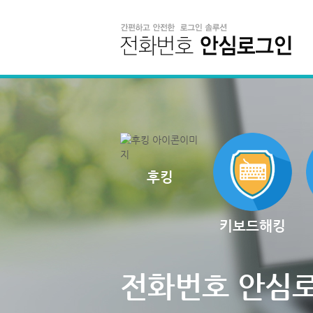
후킹
키보드해킹
전화번호 안심