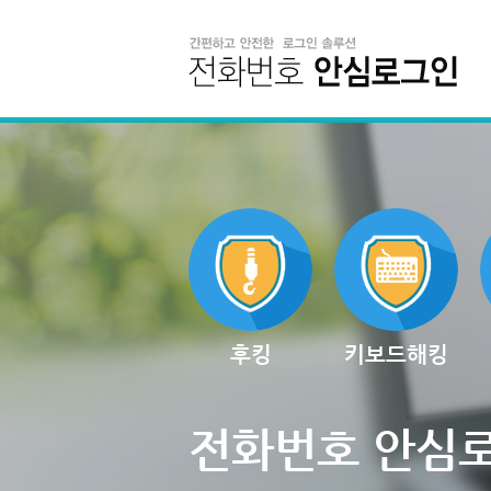
후킹
키보드해킹
전화번호 안심