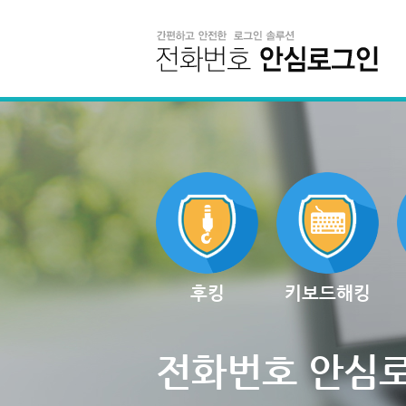
후킹
키보드해킹
전화번호 안심