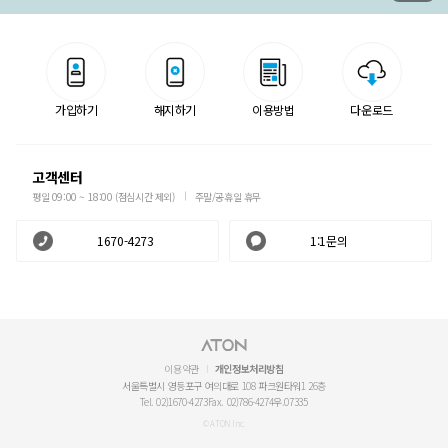
가입하기
해지하기
이용방법
다운로드
고객센터
평일 09:00 ~ 18:00 (점심시간 제외)
주말/공휴일 휴무
1670-4273
1:1문의
이용약관
개인정보처리방침
서울특별시 영등포구 여의대로 108 파크원타워1 26층
Tel. 02)1670-4273
Fax. 02)786-4274
우.07335
© ATON Inc.